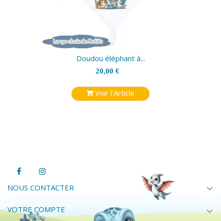
Doudou éléphant à...
20,00 €
Voir l'Article
expand_more
NOUS CONTACTER
VOTRE COMPTE
expand_more