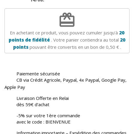
redeem
En achetant ce produit, vous pouvez cumuler jusqu’à
20
points de fidélité
. Votre panier contiendra au total
20
points
pouvant être convertis en un bon de
0,50 €
.
Paiemente sécurisée
CB via Crédit Agricole, Paypal, 4x Paypal, Google Pay,
Apple Pay
Livraison Offerte en Relai
dès 59€ d'achat
-5% sur votre 1ère commande
avec le code : BIENVENUE
Information importante – Expédition des commandes