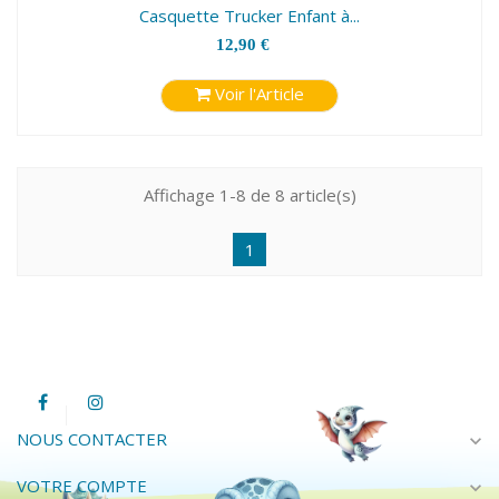
Casquette Trucker Enfant à...
12,90 €
Voir l'Article
Affichage 1-8 de 8 article(s)
1
NOUS CONTACTER
expand_more
VOTRE COMPTE
expand_more