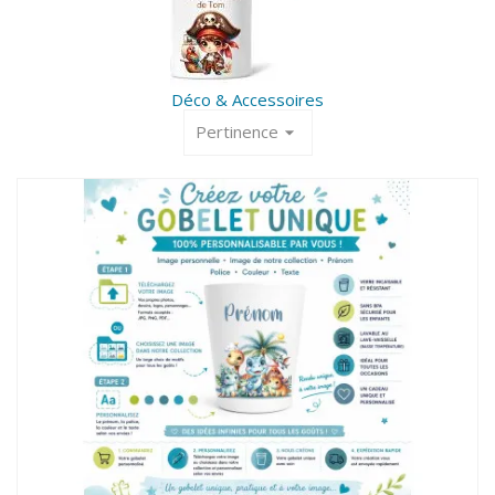
Déco & Accessoires
Pertinence
arrow_drop_down