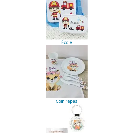
École
Coin repas