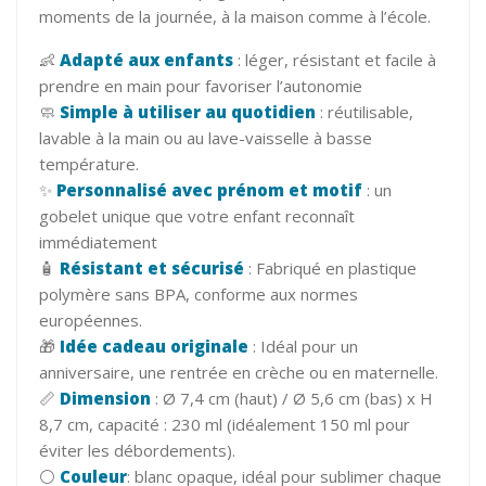
moments de la journée, à la maison comme à l’école.
👶
Adapté aux enfants
: léger, résistant et facile à
prendre en main pour favoriser l’autonomie
🧼
Simple à utiliser au quotidien
: réutilisable,
lavable à la main ou au lave-vaisselle à basse
température.
✨
Personnalisé avec prénom et motif
: un
gobelet unique que votre enfant reconnaît
immédiatement
🧴
Résistant et sécurisé
: Fabriqué en plastique
polymère sans BPA, conforme aux normes
européennes.
🎁
Idée cadeau originale
: Idéal pour un
anniversaire, une rentrée en crèche ou en maternelle.
📏
Dimension
: Ø 7,4 cm (haut) / Ø 5,6 cm (bas) x H
8,7 cm, capacité : 230 ml (idéalement 150 ml pour
éviter les débordements).
⚪
Couleur
: blanc opaque, idéal pour sublimer chaque