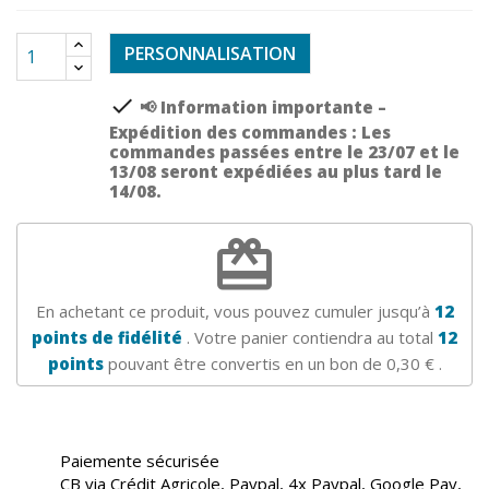
PERSONNALISATION
check
📢 Information importante –
Expédition des commandes : Les
commandes passées entre le 23/07 et le
13/08 seront expédiées au plus tard le
14/08.
redeem
En achetant ce produit, vous pouvez cumuler jusqu’à
12
points de fidélité
. Votre panier contiendra au total
12
points
pouvant être convertis en un bon de
0,30 €
.
Paiemente sécurisée
CB via Crédit Agricole, Paypal, 4x Paypal, Google Pay,