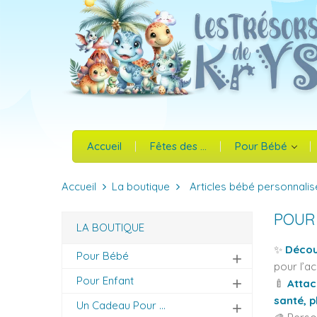
Accueil
Fêtes des ...
Pour Bébé
Accueil
La boutique
Articles bébé personnalis
POUR
LA BOUTIQUE
✨
Découv
Pour Bébé
add
pour l’a
Pour Enfant
🍼
Attac
add
santé, 
Un Cadeau Pour ...
add