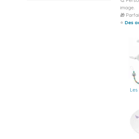
🎨 Perso
image.
🎁 Parfa
⭐
Des ac
Les 