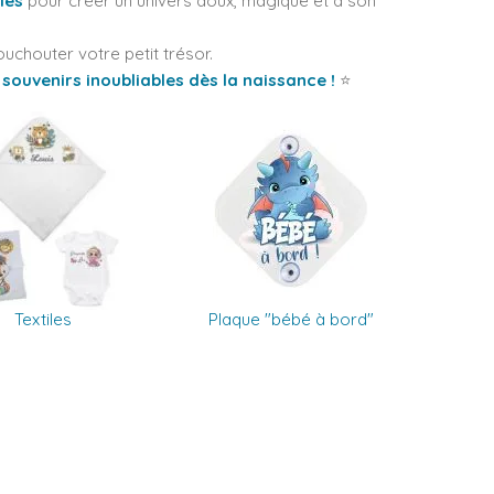
les
pour créer un univers doux, magique et à son
chouter votre petit trésor.
souvenirs inoubliables dès la naissance !
⭐
Textiles
Plaque "bébé à bord"