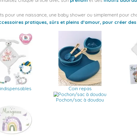
nnalisez chaque article avec son
prénom
et des
motifs adorab
its pour une naissance, une baby shower ou simplement pour chou
cessoires pratiques, sûrs et pleins d’amour, pour créer des 
indispensables
Coin repas
Pochon/sac à doudou