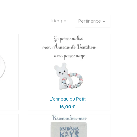
Trier par :
Pertinence
arrow_drop_down
L'anneau du Petit...
16,00 €