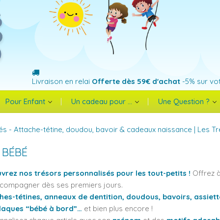
Livraison en relai
Offerte dès 59€ d'achat
-5% sur vo
Pour Enfant
Un cadeau pour ...
Une Question ?
és - Attache-tétine, doudou, bavoir & cadeaux naissance | Les T
 BÉBÉ
rez nos trésors personnalisés pour les tout-petits !
Offrez à
ccompagner dès ses premiers jours.
hes-tétines, anneaux de dentition, doudous, bavoirs, assiett
plaques “bébé à bord”…
et bien plus encore !