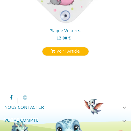
Plaque Voiture...
12,00 €
Voir l'Article
expand_more
NOUS CONTACTER
VOTRE COMPTE
expand_more