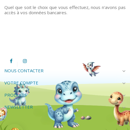
Quel que soit le choix que vous effectuez, nous n'avons pas
accès à vos données bancaires.
NOUS CONTACTER
expand_more
VOTRE COMPTE
expand_more
PRODUITS
expand_more
NEWSLETTER
expand_more