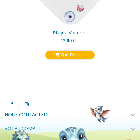
Plaque Voiture...
12,00 €
Voir l'Article
expand_more
NOUS CONTACTER
VOTRE COMPTE
expand_more