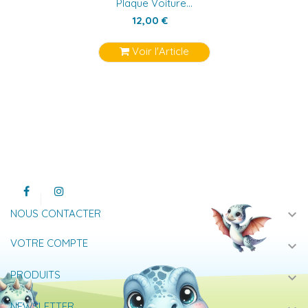
Plaque Voiture...
12,00 €
Voir l'Article
expand_more
NOUS CONTACTER
VOTRE COMPTE
expand_more
PRODUITS
expand_more
NEWSLETTER