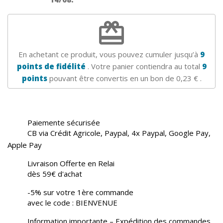
redeem
En achetant ce produit, vous pouvez cumuler jusqu’à
9
points de fidélité
. Votre panier contiendra au total
9
points
pouvant être convertis en un bon de
0,23 €
.
Paiemente sécurisée
CB via Crédit Agricole, Paypal, 4x Paypal, Google Pay,
Apple Pay
Livraison Offerte en Relai
dès 59€ d'achat
-5% sur votre 1ère commande
avec le code : BIENVENUE
Information importante – Expédition des commandes