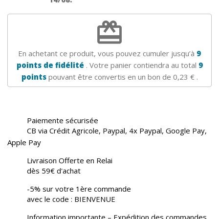
redeem
En achetant ce produit, vous pouvez cumuler jusqu’à
9
points de fidélité
. Votre panier contiendra au total
9
points
pouvant être convertis en un bon de
0,23 €
.
Paiemente sécurisée
CB via Crédit Agricole, Paypal, 4x Paypal, Google Pay,
Apple Pay
Livraison Offerte en Relai
dès 59€ d'achat
-5% sur votre 1ère commande
avec le code : BIENVENUE
Information importante – Expédition des commandes