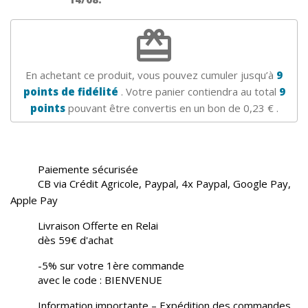
redeem
En achetant ce produit, vous pouvez cumuler jusqu’à
9
points de fidélité
. Votre panier contiendra au total
9
points
pouvant être convertis en un bon de
0,23 €
.
Paiemente sécurisée
CB via Crédit Agricole, Paypal, 4x Paypal, Google Pay,
Apple Pay
Livraison Offerte en Relai
dès 59€ d'achat
-5% sur votre 1ère commande
avec le code : BIENVENUE
Information importante – Expédition des commandes