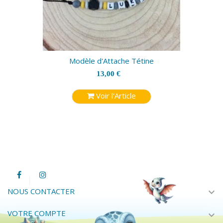
Modèle d'Attache Tétine
13,00 €
Voir l'Article
expand_more
NOUS CONTACTER
VOTRE COMPTE
expand_more