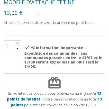
MODÈLE D'ATTACHE TÉTINE
13,00 €
TTC
Attache à personnaliser avec le prénom du petit bout.
check
📢 Information importante –
Expédition des commandes : Les
commandes passées entre le 23/07 et le
13/08 seront expédiées au plus tard le
14/08.
redeem
En achetant ce produit, vous pouvez cumuler jusqu’à
13
points de fidélité
. Votre panier contiendra au total
13
points
pouvant être convertis en un bon de
0,33 €
.