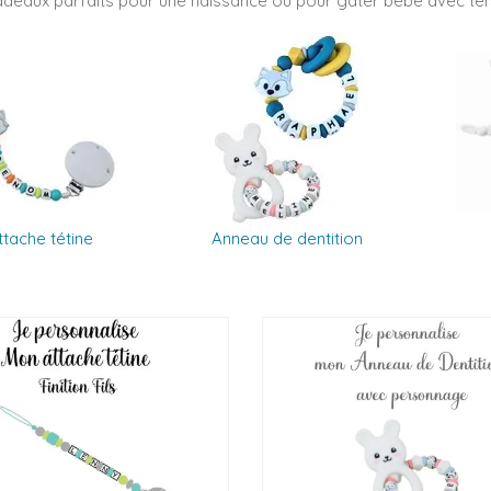
deaux parfaits pour une naissance ou pour gâter bébé avec tendr
ttache tétine
Anneau de dentition