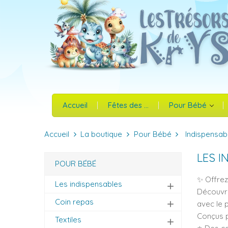
Accueil
Fêtes des ...
Pour Bébé
Accueil
La boutique
Pour Bébé
Indispensab
LES I
POUR BÉBÉ
✨ Offrez
Les indispensables
add
Découvre
Coin repas
avec le 
add
Conçus p
Textiles
add