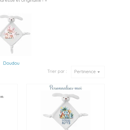
esse et originalité ! ⭐
Doudou
Trier par :
Pertinence
arrow_drop_down