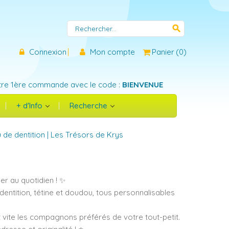
search
Connexion
Mon compte
Panier
(
0
)
tre 1ère commande avec le code :
BIENVENUE
+ d'Info
Recherche
 de dentition | Les Trésors de Krys
r au quotidien ! ✨
entition, tétine et doudou, tous personnalisables
t vite les compagnons préférés de votre tout-petit.