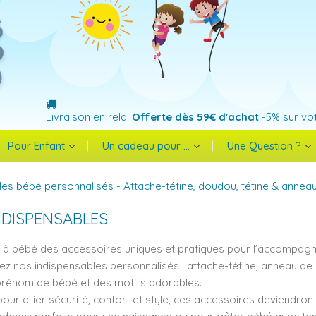
Livraison en relai
Offerte dès 59€ d'achat
-5% sur vo
Pour Enfant
Un cadeau pour ...
Une Question ?
les bébé personnalisés - Attache-tétine, doudou, tétine & anneau
NDISPENSABLES
 à bébé des accessoires uniques et pratiques pour l’accompagne
z nos indispensables personnalisés : attache-tétine, anneau de d
prénom de bébé et des motifs adorables.
our allier sécurité, confort et style, ces accessoires deviendron