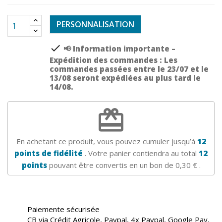
PERSONNALISATION
check
📢 Information importante –
Expédition des commandes : Les
commandes passées entre le 23/07 et le
13/08 seront expédiées au plus tard le
14/08.
redeem
En achetant ce produit, vous pouvez cumuler jusqu’à
12
points de fidélité
. Votre panier contiendra au total
12
points
pouvant être convertis en un bon de
0,30 €
.
Paiemente sécurisée
CB via Crédit Agricole, Paypal, 4x Paypal, Google Pay,