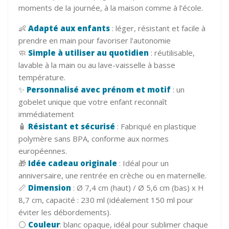
moments de la journée, à la maison comme à l’école.
👶
Adapté aux enfants
: léger, résistant et facile à
prendre en main pour favoriser l’autonomie
🧼
Simple à utiliser au quotidien
: réutilisable,
lavable à la main ou au lave-vaisselle à basse
température.
✨
Personnalisé avec prénom et motif
: un
gobelet unique que votre enfant reconnaît
immédiatement
🧴
Résistant et sécurisé
: Fabriqué en plastique
polymère sans BPA, conforme aux normes
européennes.
🎁
Idée cadeau originale
: Idéal pour un
anniversaire, une rentrée en crèche ou en maternelle.
📏
Dimension
: Ø 7,4 cm (haut) / Ø 5,6 cm (bas) x H
8,7 cm, capacité : 230 ml (idéalement 150 ml pour
éviter les débordements).
⚪
Couleur
: blanc opaque, idéal pour sublimer chaque