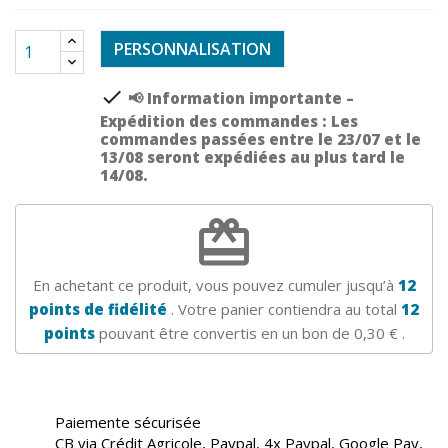
PERSONNALISATION
check
📢 Information importante –
Expédition des commandes : Les
commandes passées entre le 23/07 et le
13/08 seront expédiées au plus tard le
14/08.
redeem
En achetant ce produit, vous pouvez cumuler jusqu’à
12
points de fidélité
. Votre panier contiendra au total
12
points
pouvant être convertis en un bon de
0,30 €
.
Paiemente sécurisée
CB via Crédit Agricole, Paypal, 4x Paypal, Google Pay,