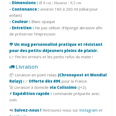
-
Dimensions :
Ø
8 cm | Hauteur : 9,5 cm
-
Contenance :
environ 180 à 200 ml (idéal pour
enfant)
-
Couleur :
Blanc opaque
-
Entretien :
Ne pas utiliser d’éponge abrasive afin
de préserver l’impression
💛 Un mug personnalisé pratique et résistant
pour des petits-déjeuners pleins de plaisir.
👉 Fini les erreurs et les petits refus du matin !
🚛 Livraison
📦 Livraison en point relais
(Chronopost et Mondial
Relay)
👉
Offerte dès 69€
pour la France.
🚀 Livraison à domicile
via Colissimo
(J+2).
⚡ Expédition rapide :
commande préparée avec
soin.
📲
Suivez-nous !
Retrouvez-nous sur
Instagram
et