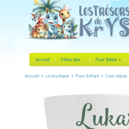
Accueil
Fêtes des ...
Pour Bébé
Accueil
La boutique
Pour Enfant
Coin repas