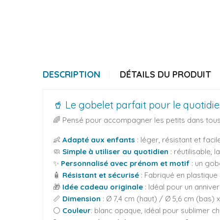
DESCRIPTION
DÉTAILS DU PRODUIT
🥤 Le gobelet parfait pour le quotidi
🌈 Pensé pour accompagner les petits dans tous
👶
Adapté aux enfants
: léger, résistant et fac
🧼
Simple à utiliser au quotidien
: réutilisable,
✨
Personnalisé avec prénom et motif
: un gob
🧴
Résistant et sécurisé
: Fabriqué en plastiqu
🎁
Idée cadeau originale
: Idéal pour un annive
📏
Dimension
: Ø 7,4 cm (haut) / Ø 5,6 cm (bas)
⚪
Couleur
: blanc opaque, idéal pour sublimer c