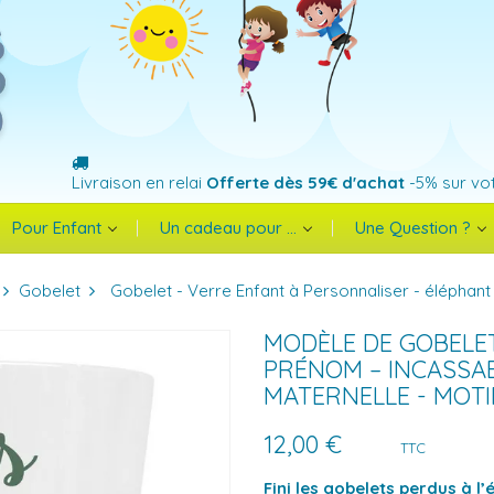
Livraison en relai
Offerte dès 59€ d'achat
-5% sur vo
Pour Enfant
Un cadeau pour ...
Une Question ?
Gobelet
Gobelet - Verre Enfant à Personnaliser - éléphant
MODÈLE DE GOBELE
PRÉNOM – INCASSABL
MATERNELLE - MOTI
12,00 €
TTC
Fini les gobelets perdus à l’