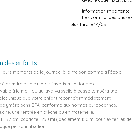
avec le code : BIENVEN
Information importante
Les commandes passées 
plus tard le 14/08
en des enfants
 leurs moments de la journée, à la maison comme à l’école.
ile à prendre en main pour favoriser l’autonomie
 lavable à la main ou au lave-vaisselle à basse température.
elet unique que votre enfant reconnaît immédiatement
e polymère sans BPA, conforme aux normes européennes.
rsaire, une rentrée en crèche ou en maternelle.
 x H 8,7 cm, capacité : 230 ml (idéalement 150 ml pour éviter les 
haque personnalisation