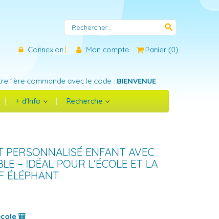
search
Connexion
Mon compte
Panier
(
0
)
tre 1ère commande avec le code :
BIENVENUE
+ d'Info
Recherche
T PERSONNALISÉ ENFANT AVEC
E – IDÉAL POUR L’ÉCOLE ET LA
F ÉLÉPHANT
école 🎒