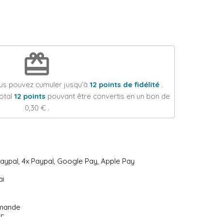
redeem
ous pouvez cumuler jusqu’à
12
points de fidélité
.
total
12
points
pouvant être convertis en un bon de
0,30 €
.
Paypal, 4x Paypal, Google Pay, Apple Pay
ai
mmande