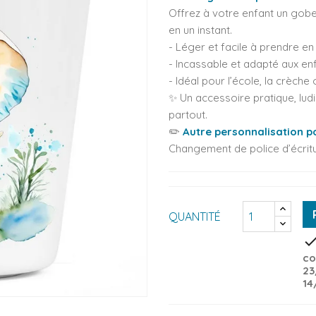
Offrez à votre enfant un gobe
en un instant.
- Léger et facile à prendre en
- Incassable et adapté aux en
- Idéal pour l’école, la crèche
✨ Un accessoire pratique, lu
partout.
✏️
Autre personnalisation po
Changement de police d’écritu
QUANTITÉ
che
co
23
14