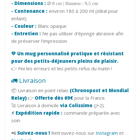
-
Dimensions :
Ø
8 cm | Hauteur : 9,5 cm
-
Contenance :
environ 180 à 200 ml (idéal pour
enfant)
-
Couleur :
Blanc opaque
-
Entretien :
Ne pas utiliser d’éponge abrasive afin
de préserver l’impression
💛 Un mug personnalisé pratique et résistant
pour des petits-déjeuners pleins de plaisir.
👉 Fini les erreurs et les petits refus du matin !
🚛 Livraison
📦 Livraison en point relais
(Chronopost et Mondial
Relay)
👉
Offerte dès 69€
pour la France.
🚀 Livraison à domicile
via Colissimo
(J+2).
⚡ Expédition rapide :
commande préparée avec
soin.
📲
Suivez-nous !
Retrouvez-nous sur
Instagram
et