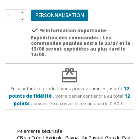
PERSONNALISATION
check
📢 Information importante –
Expédition des commandes : Les
commandes passées entre le 23/07 et le
13/08 seront expédiées au plus tard le
14/08.
redeem
En achetant ce produit, vous pouvez cumuler jusqu’à
12
points de fidélité
. Votre panier contiendra au total
12
points
pouvant être convertis en un bon de
0,30 €
.
Paiemente sécurisée
CB via Crédit Agricole, Paypal, 4x Paypal, Google Pay,