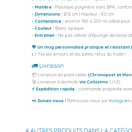
- Matière :
Plastique polymère sans BPA, conform
-
Dimensions :
Ø
8 cm | Hauteur : 9,5 cm
-
Contenance :
environ 180 à 200 ml (idéal pour
-
Couleur :
Blanc opaque
-
Entretien :
Ne pas utiliser d’éponge abrasive af
💛 Un mug personnalisé pratique et résistant p
👉 Fini les erreurs et les petits refus du matin !
🚛 Livraison
📦 Livraison en point relais
(Chronopost et Mond
🚀 Livraison à domicile
via Colissimo
(J+2).
⚡ Expédition rapide :
commande préparée avec 
📲
Suivez-nous !
Retrouvez-nous sur
Instagram
4 AUTRES PRODUITS DANS LA CATÉGO