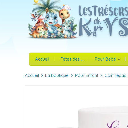
Accueil
Fêtes des ...
Pour Bébé
Accueil
La boutique
Pour Enfant
Coin repas