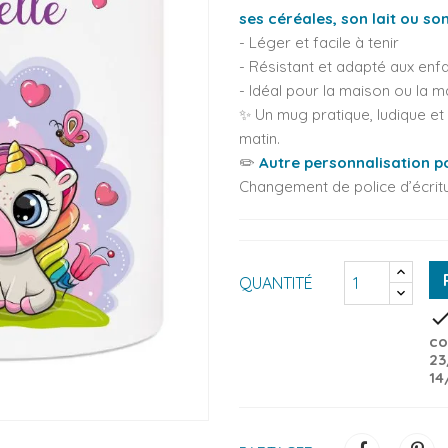
ses céréales, son lait ou s
- Léger et facile à tenir
- Résistant et adapté aux enf
- Idéal pour la maison ou la m
✨ Un mug pratique, ludique e
matin.
✏️
Autre personnalisation po
Changement de police d’écritu
QUANTITÉ
che
co
23
14