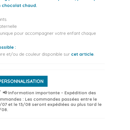
on chocolat chaud.
ants
aternelle
t unique pour accompagner votre enfant chaque
ssible :
re et/ou de couleur disponible sur
cet article
.
PERSONNALISATION
ck
📢 Information importante – Expédition des
mmandes : Les commandes passées entre le
/07 et le 13/08 seront expédiées au plus tard le
/08.