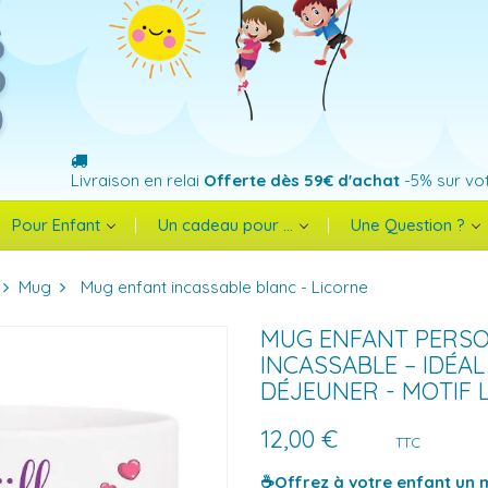
Livraison en relai
Offerte dès 59€ d'achat
-5% sur vo
Pour Enfant
Un cadeau pour ...
Une Question ?
Mug
Mug enfant incassable blanc - Licorne
MUG ENFANT PERSO
INCASSABLE – IDÉAL
DÉJEUNER - MOTIF 
12,00 €
TTC
☕Offrez à votre enfant un 