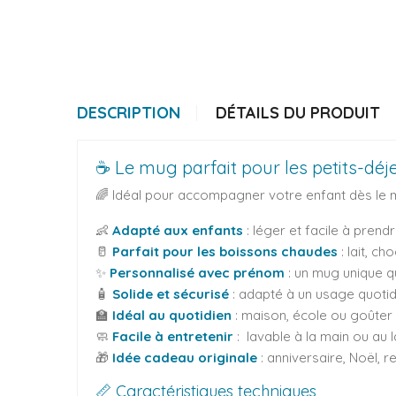
DESCRIPTION
DÉTAILS DU PRODUIT
☕ Le mug parfait pour les petits-déj
🌈 Idéal pour accompagner votre enfant dès le m
👶
Adapté aux enfants
: léger et facile à prend
🥛
Parfait pour les boissons chaudes
: lait, c
✨
Personnalisé avec prénom
: un mug unique q
🧴
Solide et sécurisé
: adapté à un usage quotid
🏫
Idéal au quotidien
: maison, école ou goûter
🧼
Facile à entretenir
: lavable à la main ou au
🎁
Idée cadeau originale
: anniversaire, Noël, r
📏 Caractéristiques techniques