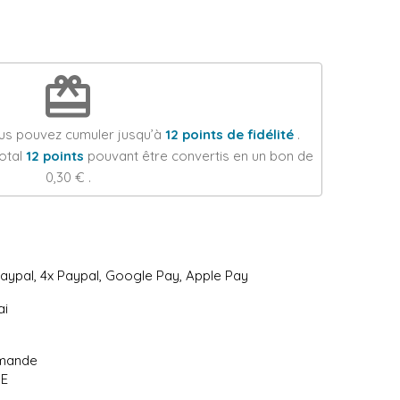
redeem
ous pouvez cumuler jusqu’à
12
points de fidélité
.
total
12
points
pouvant être convertis en un bon de
0,30 €
.
Paypal, 4x Paypal, Google Pay, Apple Pay
ai
mmande
UE