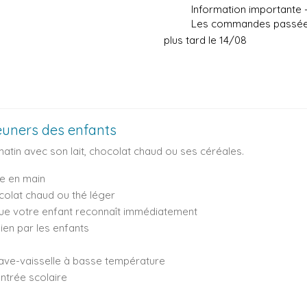
Information importante
Les commandes passées 
plus tard le 14/08
euners des enfants
atin avec son lait, chocolat chaud ou ses céréales.
re en main
hocolat chaud ou thé léger
ue votre enfant reconnaît immédiatement
ien par les enfants
 lave-vaisselle à basse température
entrée scolaire