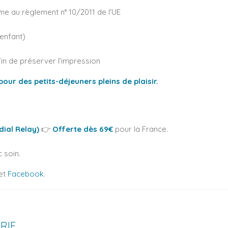
e au règlement n° 10/2011 de l'UE
 enfant)
in de préserver l’impression
our des petits-déjeuners pleins de plaisir.
ial Relay)
👉
Offerte dès 69€
pour la France.
soin.
et
Facebook
.
RIE