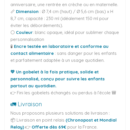
anniversaire, une rentrée en crèche ou en maternelle.
📏
Dimension
: Ø 7,4 cm (haut) / Ø 5,6 cm (bas) x H
8,7 cm, capacité : 230 ml (idéalement 150 ml pour
éviter les débordements).
⚪
Couleur
: blanc opaque, idéal pour sublimer chaque
personnalisation
🧪
Encre testée en laboratoire et conforme au
contact alimentaire
: sans danger pour les enfants
et parfaitement adaptée à un usage quotidien.
💛 Un gobelet à la fois pratique, solide et
personnalisé, conçu pour suivre les enfants
partout au quotidien.
👉 Fini les gobelets échangés ou perdus à l’école 🎒
🚛 Livraison
Nous proposons plusieurs solutions de livraison :
📦 Livraison en point relais
(Chronopost et Mondial
Relay)
👉
Offerte dès 69€
pour la France.