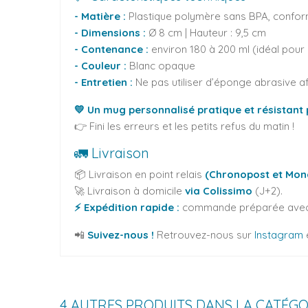
- Matière :
Plastique polymère sans BPA, conform
-
Dimensions :
Ø
8 cm | Hauteur : 9,5 cm
-
Contenance :
environ 180 à 200 ml (idéal pour
-
Couleur :
Blanc opaque
-
Entretien :
Ne pas utiliser d’éponge abrasive af
💛 Un mug personnalisé pratique et résistant p
👉 Fini les erreurs et les petits refus du matin !
🚛 Livraison
📦 Livraison en point relais
(Chronopost et Mond
🚀 Livraison à domicile
via Colissimo
(J+2).
⚡ Expédition rapide :
commande préparée avec 
📲
Suivez-nous !
Retrouvez-nous sur
Instagram
4 AUTRES PRODUITS DANS LA CATÉGO