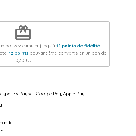
redeem
ous pouvez cumuler jusqu’à
12
points de fidélité
.
total
12
points
pouvant être convertis en un bon de
0,30 €
.
Paypal, 4x Paypal, Google Pay, Apple Pay
ai
mmande
UE