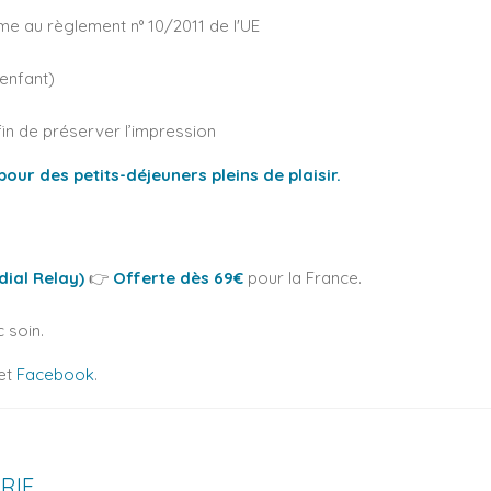
e au règlement n° 10/2011 de l'UE
 enfant)
in de préserver l’impression
our des petits-déjeuners pleins de plaisir.
ial Relay)
👉
Offerte dès 69€
pour la France.
soin.
et
Facebook
.
RIE