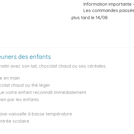
Information importante
Les commandes passées 
plus tard le 14/08
euners des enfants
atin avec son lait, chocolat chaud ou ses céréales.
re en main
hocolat chaud ou thé léger
ue votre enfant reconnaît immédiatement
ien par les enfants
 lave-vaisselle à basse température
entrée scolaire