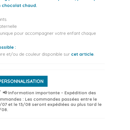
on chocolat chaud.
ants
aternelle
t unique pour accompagner votre enfant chaque
ssible :
re et/ou de couleur disponible sur
cet article
.
PERSONNALISATION
ck
📢 Information importante – Expédition des
mmandes : Les commandes passées entre le
/07 et le 13/08 seront expédiées au plus tard le
/08.