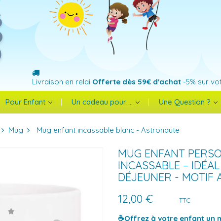
Livraison en relai
Offerte dès 59€ d'achat
-5% sur vo
Pour Enfant
Un cadeau pour ...
Une Question ?
Mug
Mug enfant incassable blanc - Astronaute
MUG ENFANT PERSO
INCASSABLE – IDÉAL
DÉJEUNER - MOTIF
12,00 €
TTC
☕Offrez à votre enfant un 