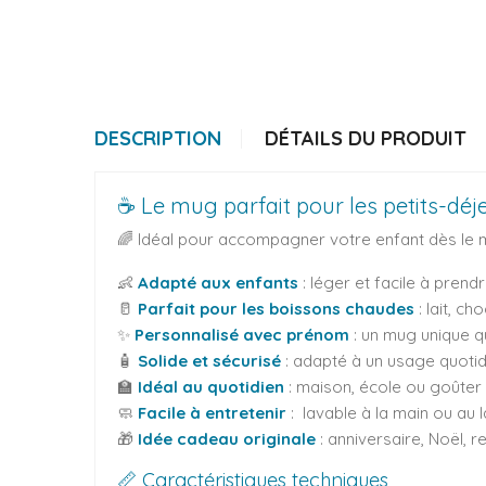
DESCRIPTION
DÉTAILS DU PRODUIT
☕ Le mug parfait pour les petits-déj
🌈 Idéal pour accompagner votre enfant dès le m
👶
Adapté aux enfants
: léger et facile à prend
🥛
Parfait pour les boissons chaudes
: lait, c
✨
Personnalisé avec prénom
: un mug unique q
🧴
Solide et sécurisé
: adapté à un usage quotid
🏫
Idéal au quotidien
: maison, école ou goûter
🧼
Facile à entretenir
: lavable à la main ou au
🎁
Idée cadeau originale
: anniversaire, Noël, r
📏 Caractéristiques techniques