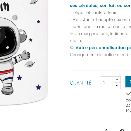
ses céréales, son lait ou s
- Léger et facile à tenir
- Résistant et adapté aux enf
- Idéal pour la maison ou la m
✨ Un mug pratique, ludique e
matin.
✏️
Autre personnalisation po
Changement de police d’écritu
QUANTITÉ
che
co
23
14