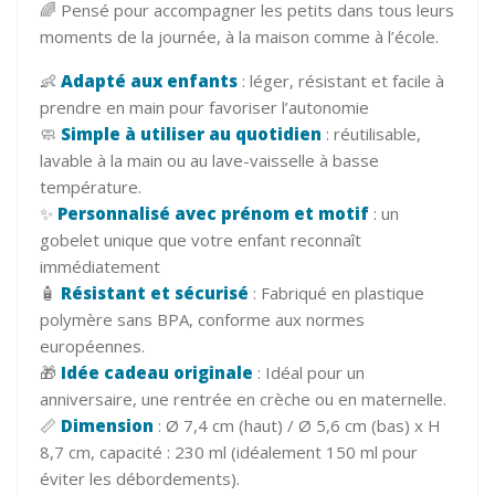
🌈 Pensé pour accompagner les petits dans tous leurs
moments de la journée, à la maison comme à l’école.
👶
Adapté aux enfants
: léger, résistant et facile à
prendre en main pour favoriser l’autonomie
🧼
Simple à utiliser au quotidien
: réutilisable,
lavable à la main ou au lave-vaisselle à basse
température.
✨
Personnalisé avec prénom et motif
: un
gobelet unique que votre enfant reconnaît
immédiatement
🧴
Résistant et sécurisé
: Fabriqué en plastique
polymère sans BPA, conforme aux normes
européennes.
🎁
Idée cadeau originale
: Idéal pour un
anniversaire, une rentrée en crèche ou en maternelle.
📏
Dimension
: Ø 7,4 cm (haut) / Ø 5,6 cm (bas) x H
8,7 cm, capacité : 230 ml (idéalement 150 ml pour
éviter les débordements).