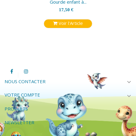
Gourde enfant à...
17,50 €
Voir l'Article
expand_more
NOUS CONTACTER
VOTRE COMPTE
expand_more
PRODUITS
expand_more
NEWSLETTER
expand_more