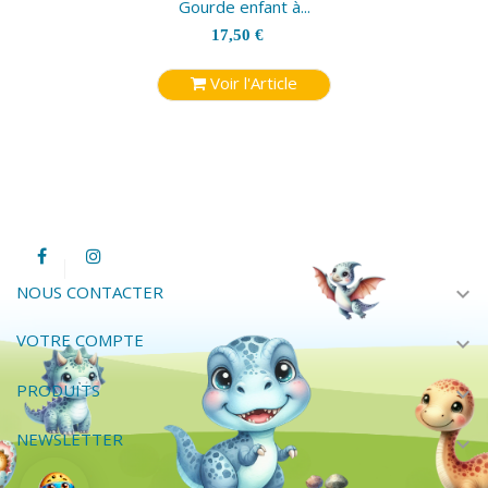
Gourde enfant à...
17,50 €
Voir l'Article
expand_more
NOUS CONTACTER
VOTRE COMPTE
expand_more
PRODUITS
expand_more
NEWSLETTER
expand_more