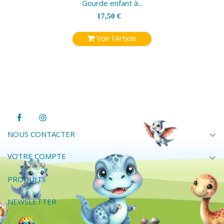
Gourde enfant à...
17,50 €
Voir l'Article
expand_more
NOUS CONTACTER
VOTRE COMPTE
expand_more
PRODUITS
expand_more
NEWSLETTER
expand_more