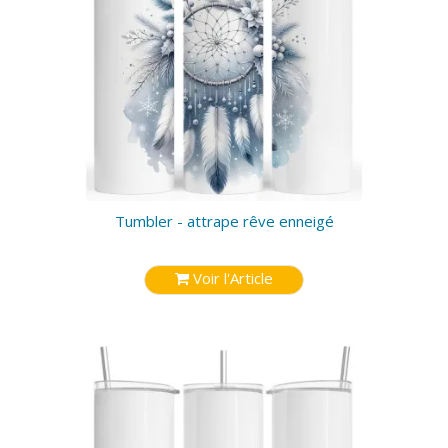
Tumbler - attrape rêve enneigé
Voir l'Article