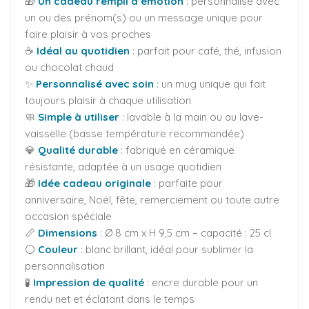
🎁
Un cadeau rempli d’émotion
: personnalisé avec
un ou des prénom(s) ou un message unique pour
faire plaisir à vos proches
☕
Idéal au quotidien
: parfait pour café, thé, infusion
ou chocolat chaud
✨
Personnalisé avec soin
: un mug unique qui fait
toujours plaisir à chaque utilisation
🧼
Simple à utiliser
: lavable à la main ou au lave-
vaisselle (basse température recommandée)
💎
Qualité durable
: fabriqué en céramique
résistante, adaptée à un usage quotidien
🎁
Idée cadeau originale
: parfaite pour
anniversaire, Noël, fête, remerciement ou toute autre
occasion spéciale
📏
Dimensions
: Ø 8 cm x H 9,5 cm – capacité : 25 cl
⚪
Couleur
: blanc brillant, idéal pour sublimer la
personnalisation
🧪
Impression de qualité
: encre durable pour un
rendu net et éclatant dans le temps