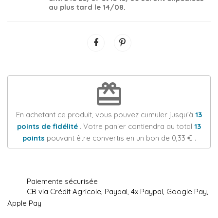
au plus tard le 14/08.
redeem
En achetant ce produit, vous pouvez cumuler jusqu’à
13
points de fidélité
. Votre panier contiendra au total
13
points
pouvant être convertis en un bon de
0,33 €
.
Paiemente sécurisée
CB via Crédit Agricole, Paypal, 4x Paypal, Google Pay,
Apple Pay