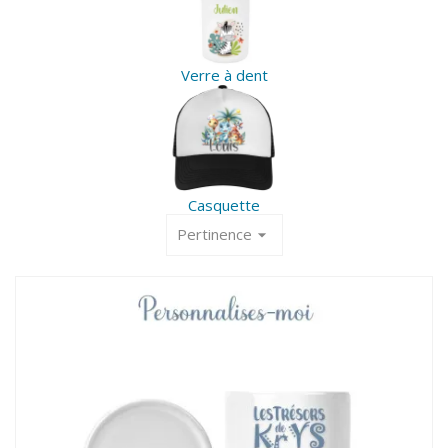
Verre à dent
Casquette
Pertinence
arrow_drop_down