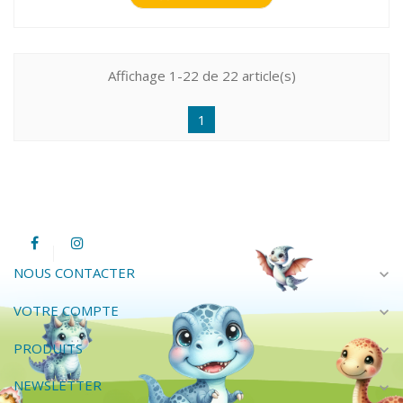
Affichage 1-22 de 22 article(s)
1
NOUS CONTACTER
expand_more
VOTRE COMPTE
expand_more
PRODUITS
expand_more
NEWSLETTER
expand_more