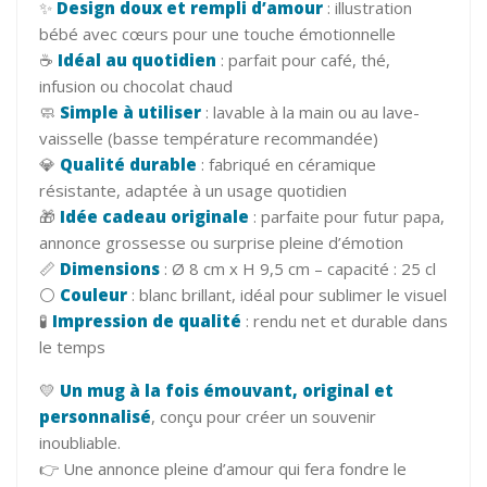
✨
Design doux et rempli d’amour
: illustration
bébé avec cœurs pour une touche émotionnelle
☕
Idéal au quotidien
: parfait pour café, thé,
infusion ou chocolat chaud
🧼
Simple à utiliser
: lavable à la main ou au lave-
vaisselle (basse température recommandée)
💎
Qualité durable
: fabriqué en céramique
résistante, adaptée à un usage quotidien
🎁
Idée cadeau originale
: parfaite pour futur papa,
annonce grossesse ou surprise pleine d’émotion
📏
Dimensions
: Ø 8 cm x H 9,5 cm – capacité : 25 cl
⚪
Couleur
: blanc brillant, idéal pour sublimer le visuel
🧪
Impression de qualité
: rendu net et durable dans
le temps
💛
Un mug à la fois émouvant, original et
personnalisé
, conçu pour créer un souvenir
inoubliable.
👉 Une annonce pleine d’amour qui fera fondre le