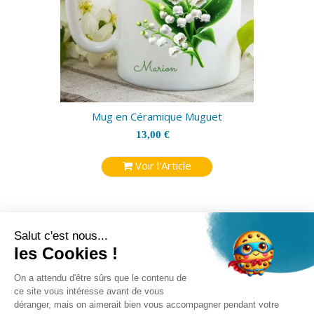
Mug en Céramique Muguet
13,00 €
Voir l'Article
expand_more
NOUS CONTACTER